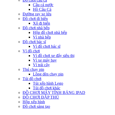
Đồ chơi câu cá
Câu cá nước
Hồ Câu Cá
Đường ray xe lửa
Đồ chơi đi biển
Xô đi biển
Đồ chơi nhà bếp
Hộp đồ chơi nhà bếp
Vỉ nhà bếp
Đồ chơi bác sĩ
Vỉ đồ chơi bác sĩ
Vỉ đồ chơi
Vỉ đồ chơi xe đẩy siêu thị
Vỉ xe máy bay
Vỉ trái cây
Thú chạy pin
Lồng đèn chạy pin
Túi đồ chơi
Túi xếp hình Lego
Túi đồ chơi khác
ĐỒ CHƠI MÁY TÍNH BẢNG IPAD
ĐỒ CHƠI ĐẬP THÚ
Hộp xếp hình
Đồ chơi sáng tạo