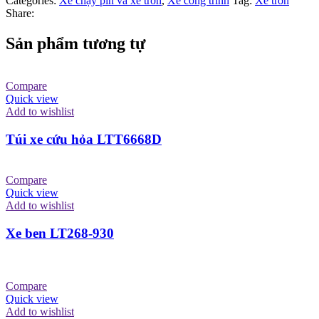
Categories:
Xe chạy pin và xe trớn
,
Xe công trình
Tag:
Xe trớn
Share:
Sản phẩm tương tự
Compare
Quick view
Add to wishlist
Túi xe cứu hỏa LTT6668D
Compare
Quick view
Add to wishlist
Xe ben LT268-930
Compare
Quick view
Add to wishlist