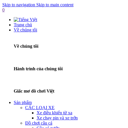
Skip to navigation
Skip to main content
0
Trang chủ
Về chúng tôi
Về chúng tôi
Hành trình của chúng tôi
Giấc mơ đồ chơi Việt
Sản phẩm
CÁC LOẠI XE
Xe điều khiển từ xa
Xe chạy pin và xe trớn
Đồ chơi câu cá