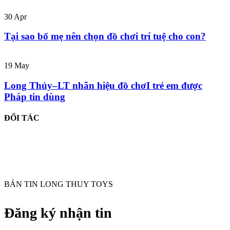
30
Apr
Tại sao bố mẹ nên chọn đồ chơi trí tuệ cho con?
19
May
Long Thủy–LT nhãn hiệu đồ chơI trẻ em được
Pháp tin dùng
ĐỐI TÁC
BẢN TIN LONG THUY TOYS
Đăng ký nhận tin