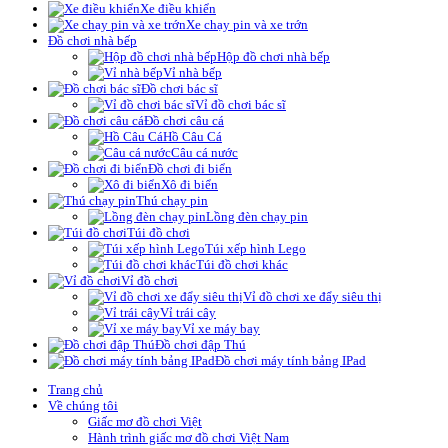
Xe điều khiển
Xe chạy pin và xe trớn
Đồ chơi nhà bếp
Hộp đồ chơi nhà bếp
Vỉ nhà bếp
Đồ chơi bác sĩ
Vỉ đồ chơi bác sĩ
Đồ chơi câu cá
Hồ Câu Cá
Câu cá nước
Đồ chơi đi biển
Xô đi biển
Thú chạy pin
Lồng đèn chạy pin
Túi đồ chơi
Túi xếp hình Lego
Túi đồ chơi khác
Vỉ đồ chơi
Vỉ đồ chơi xe đẩy siêu thị
Vỉ trái cây
Vỉ xe máy bay
Đồ chơi đập Thú
Đồ chơi máy tính bảng IPad
Trang chủ
Về chúng tôi
Giấc mơ đồ chơi Việt
Hành trình giấc mơ đồ chơi Việt Nam