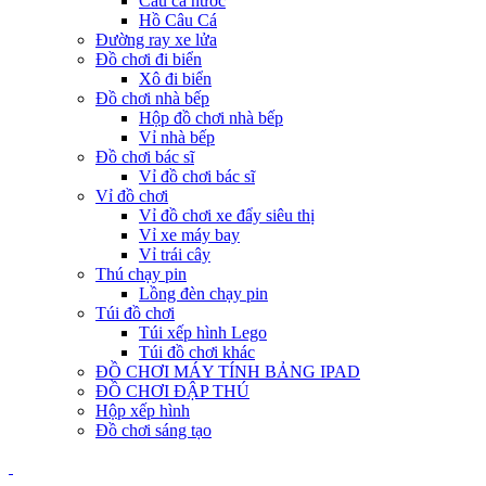
Câu cá nước
Hồ Câu Cá
Đường ray xe lửa
Đồ chơi đi biển
Xô đi biển
Đồ chơi nhà bếp
Hộp đồ chơi nhà bếp
Vỉ nhà bếp
Đồ chơi bác sĩ
Vỉ đồ chơi bác sĩ
Vỉ đồ chơi
Vỉ đồ chơi xe đẩy siêu thị
Vỉ xe máy bay
Vỉ trái cây
Thú chạy pin
Lồng đèn chạy pin
Túi đồ chơi
Túi xếp hình Lego
Túi đồ chơi khác
ĐỒ CHƠI MÁY TÍNH BẢNG IPAD
ĐỒ CHƠI ĐẬP THÚ
Hộp xếp hình
Đồ chơi sáng tạo