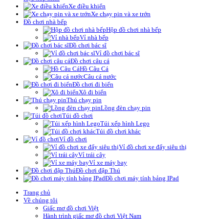
Xe điều khiển
Xe chạy pin và xe trớn
Đồ chơi nhà bếp
Hộp đồ chơi nhà bếp
Vỉ nhà bếp
Đồ chơi bác sĩ
Vỉ đồ chơi bác sĩ
Đồ chơi câu cá
Hồ Câu Cá
Câu cá nước
Đồ chơi đi biển
Xô đi biển
Thú chạy pin
Lồng đèn chạy pin
Túi đồ chơi
Túi xếp hình Lego
Túi đồ chơi khác
Vỉ đồ chơi
Vỉ đồ chơi xe đẩy siêu thị
Vỉ trái cây
Vỉ xe máy bay
Đồ chơi đập Thú
Đồ chơi máy tính bảng IPad
Trang chủ
Về chúng tôi
Giấc mơ đồ chơi Việt
Hành trình giấc mơ đồ chơi Việt Nam