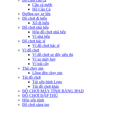
Đồ chơi câu cá
Câu cá nước
Hồ Câu Cá
Đường ray xe lửa
Đồ chơi đi biển
Xô đi biển
Đồ chơi nhà bếp
Hộp đồ chơi nhà bếp
Vỉ nhà bếp
Đồ chơi bác sĩ
Vỉ đồ chơi bác sĩ
Vỉ đồ chơi
Vỉ đồ chơi xe đẩy siêu thị
Vỉ xe máy bay
Vỉ trái cây
Thú chạy pin
Lồng đèn chạy pin
Túi đồ chơi
Túi xếp hình Lego
Túi đồ chơi khác
ĐỒ CHƠI MÁY TÍNH BẢNG IPAD
ĐỒ CHƠI ĐẬP THÚ
Hộp xếp hình
Đồ chơi sáng tạo