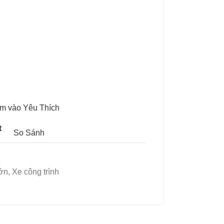
m vào Yêu Thích
t
So Sánh
rớn
,
Xe công trình