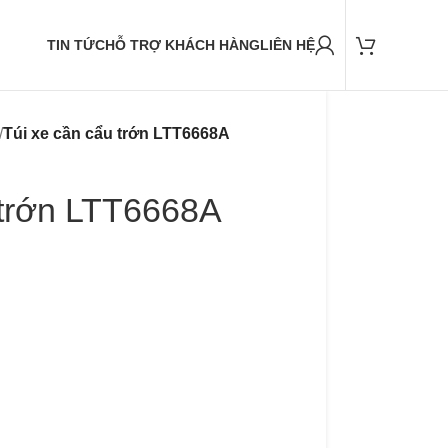
TIN TỨC
HỖ TRỢ KHÁCH HÀNG
LIÊN HỆ
/
Túi xe cần cẩu trớn LTT6668A
 trớn LTT6668A