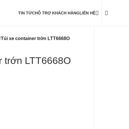
TIN TỨC
HỖ TRỢ KHÁCH HÀNG
LIÊN HỆ
/
Túi xe container trớn LTT6668O
er trớn LTT6668O